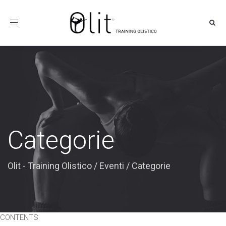
Toggle
navigation
Categorie
Olit - Training Olistico
/
Eventi
/
Categorie
CONTENTS