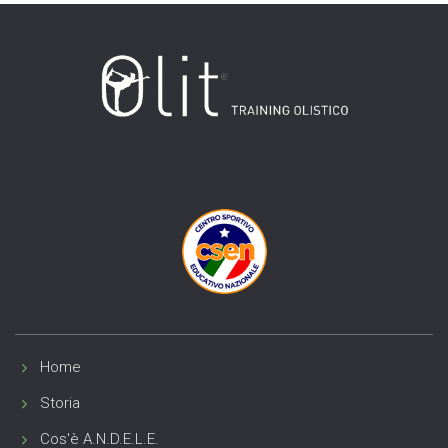
Home
Storia
Cos'è A.N.D.E.L.E.