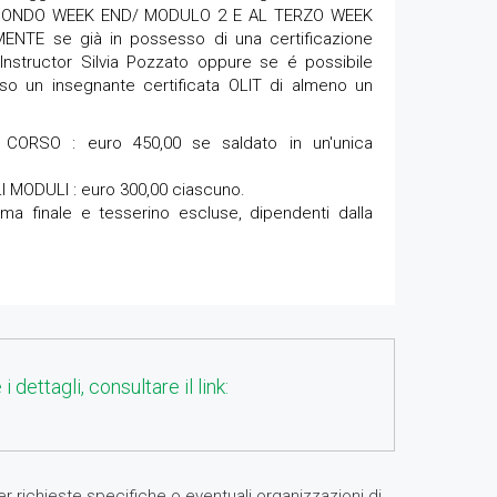
CONDO WEEK END/ MODULO 2 E AL TERZO WEEK
TE se già in possesso di una certificazione
 Instructor Silvia Pozzato oppure se é possibile
sso un insegnante certificata OLIT di almeno un
ORSO : euro 450,00 se saldato in un'unica
 MODULI : euro 300,00 ciascuno.
oma finale e tesserino escluse, dipendenti dalla
i dettagli, consultare il link:
er richieste specifiche o eventuali organizzazioni di