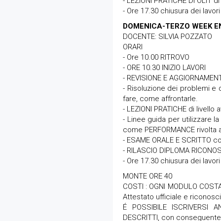
- LEZIONI PRATICHE DI OLIT di 
- Ore 17.30 chiusura dei lavori
DOMENICA-TERZO WEEK E
DOCENTE: SILVIA POZZATO
ORARI
- Ore 10.00 RITROVO
- ORE 10.30 INIZIO LAVORI
- REVISIONE E AGGIORNAMENT
- Risoluzione dei problemi e d
fare, come affrontarle.
- LEZIONI PRATICHE di livello 
- Linee guida per utilizzar
come PERFORMANCE rivolta al
- ESAME ORALE E SCRITTO con
- RILASCIO DIPLOMA RICONO
- Ore 17.30 chiusura dei lavori
MONTE ORE 40
COSTI : OGNI MODULO COSTA 1
Attestato ufficiale e riconos
É POSSIBILE ISCRIVERSI
DESCRITTI, con conseguente 