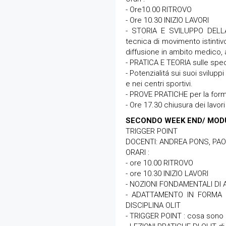
- Ore10.00 RITROVO
- Ore 10.30 INIZIO LAVORI
- STORIA E SVILUPPO DELLA
tecnica di movimento istintivo
diffusione in ambito medico,
- PRATICA E TEORIA sulle spec
- Potenzialitá sui suoi svilup
e nei centri sportivi.
- PROVE PRATICHE per la forma
- Ore 17.30 chiusura dei lavori
SECONDO WEEK END/ MOD
TRIGGER POINT
DOCENTI: ANDREA PONS, PA
ORARI :
- ore 10.00 RITROVO
- ore 10.30 INIZIO LAVORI
- NOZIONI FONDAMENTALI DI
- ADATTAMENTO IN FORMA E
DISCIPLINA OLIT
- TRIGGER POINT : cosa sono 