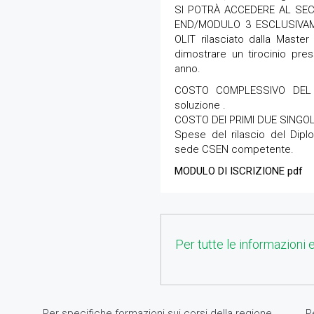
SI POTRÀ ACCEDERE AL SE
END/MODULO 3 ESCLUSIVAMEN
OLIT rilasciato dalla Master
dimostrare un tirocinio pre
anno.
COSTO COMPLESSIVO DEL C
soluzione .
COSTO DEI PRIMI DUE SINGOLI
Spese del rilascio del Dipl
sede CSEN competente.
MODULO DI ISCRIZIONE pdf
Per tutte le informazioni e 
Per specifiche formazioni sui corsi della regione
P