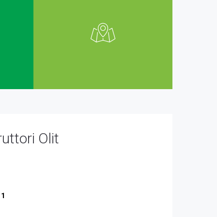
ttori Olit
 1