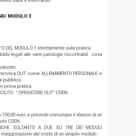
livello base e intermedio.
ND/ MODULO 3
O DEL MODULO 1 strettamente sulla pratica
ubbi legati alle varie patologie riscontrabili : cosa
avanzato.
e la tecnica OLIT come ALLENAMENTO PERSONALE e
 pubblico.
 prova pratica.
SCIUTO " OPERATORE OLIT" CSEN.
50,00 euro e prevede comunque il rilascio di un
ciuto CSEN.
 ANCHE SOLTANTO A DUE SU TRE DEI MODULI
maggiorazione del costo di un singolo modulo.